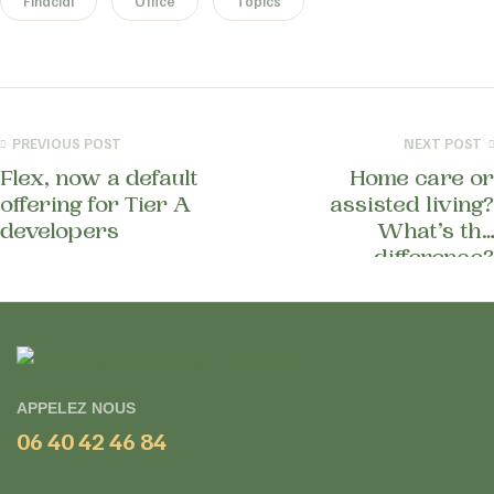
Finacial
Office
Topics
PREVIOUS POST
NEXT POST
Flex, now a default
Home care or
offering for Tier A
assisted living?
developers
What’s the
difference?
APPELEZ NOUS
06 40 42 46 84